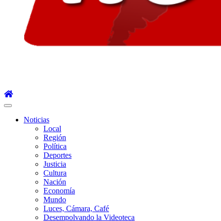
Menú
principal
Noticias
Local
Región
Política
Deportes
Justicia
Cultura
Nación
Economía
Mundo
Luces, Cámara, Café
Desempolvando la Videoteca