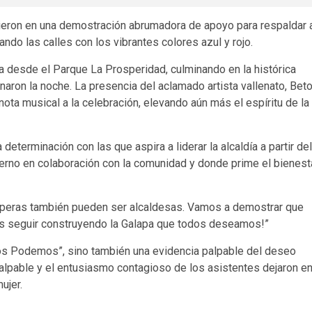
ieron en una demostración abrumadora de apoyo para respaldar 
ando las calles con los vibrantes colores azul y rojo.
 desde el Parque La Prosperidad, culminando en la histórica
inaron la noche. La presencia del aclamado artista vallenato, Bet
nota musical a la celebración, elevando aún más el espíritu de la
eterminación con las que aspira a liderar la alcaldía a partir del
ierno en colaboración con la comunidad y donde prime el bienest
laperas también pueden ser alcaldesas. Vamos a demostrar que
mos seguir construyendo la Galapa que todos deseamos!”
tos Podemos”, sino también una evidencia palpable del deseo
palpable y el entusiasmo contagioso de los asistentes dejaron e
ujer.