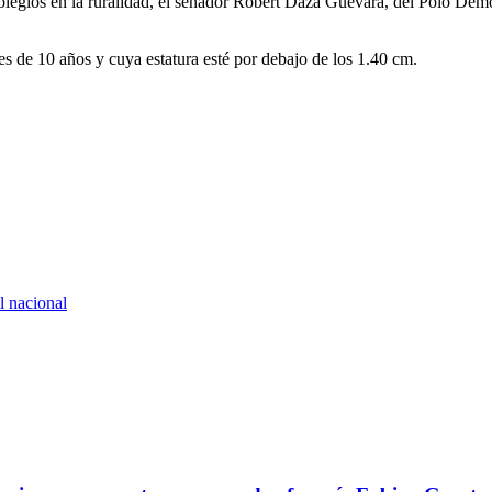
olegios en la ruralidad, el senador Robert Daza Guevara, del Polo Demo
es de 10 años y cuya estatura esté por debajo de los 1.40 cm.
l nacional