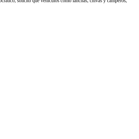
crático, solicitó que vehículos como lanchas, chivas y camperos,