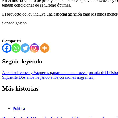
En el mismo sentido de proteger a los menores que van a escuelas y c
tengan condiciones de seguridad óptimas.
El proyecto de ley incluye una especial atención para los niños menor
Senado.gov.co
Compartir...
Seguir leyendo
Anterior
Leones y Vaqueros ganaron en una nueva jornada del béisbo
Siguiente
Dos años llegando a los corazones migrantes
Más historias
Política