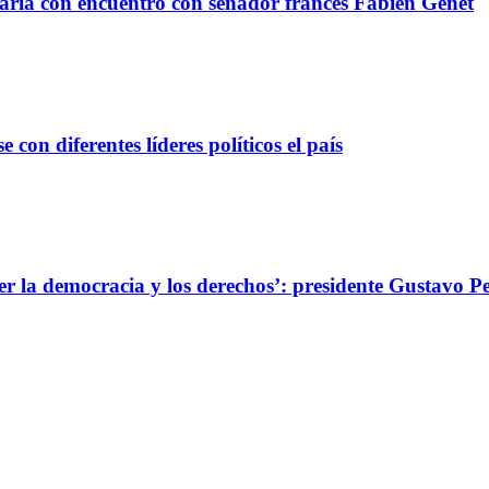
taria con encuentro con senador francés Fabien Genet
con diferentes líderes políticos el país
er la democracia y los derechos’: presidente Gustavo P