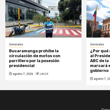
Generales
Generales
Bucaramanga prohíbe la
¿Por qué 
circulación de motos con
al Presid
parrillero por la posesión
ABC de la
presidencial
marcará e
gobierno
agosto 7, 2026
cdn24
agosto 7, 2