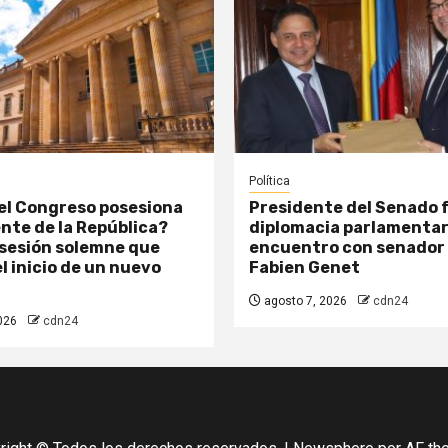
Política
el Congreso posesiona
Presidente del Senado 
ente de la República?
diplomacia parlamentar
 sesión solemne que
encuentro con senador
l inicio de un nuevo
Fabien Genet
agosto 7, 2026
cdn24
026
cdn24