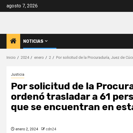
Saltar
agosto 7, 2026
al
contenido
NOTICIAS
Inicio
2024
enero
2
Por solicitud de la Procuraduría, Juez de Cú
Justicia
Por solicitud de la Procu
ordenó trasladar a 61 pers
que se encuentran en esta
enero 2, 2024
cdn24