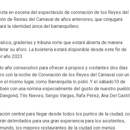
uesta en escena del espectáculo de coronación de los Reyes del
ción de Reinas del Carnaval de años anteriores, que conjugará
rá la identidad única del barranquillero.
alcos, graderías y tribuna norte que estará abierta de manera
letar su aforo. La boletería estará disponible desde este fin de
l año 2023.
to año consecutivo para ofrecer a propios y visitantes dos días
ero con la noche de Coronación de los Reyes del Carnaval con un
n el mismo lugar, como Barranquilla lo pidió. Y el sábado10 de
ambién con una nómina especialmente del gusto de nuestro puebl
 Dangond, Tito Nieves, Sergio Vargas, Rafa Pérez, Ana Del Castil
cación central para llegar desde todos los puntos de la ciudad, c
rán delimitados para una gran experiencia para los asistentes,
mundo, los mejores restaurantes de la ciudad con menús