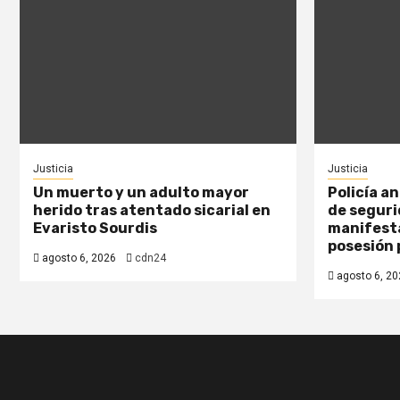
Justicia
Justicia
Un muerto y un adulto mayor
Policía a
herido tras atentado sicarial en
de seguri
Evaristo Sourdis
manifesta
posesión 
agosto 6, 2026
cdn24
agosto 6, 20