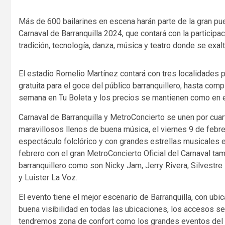
Más de 600 bailarines en escena harán parte de la gran p
Carnaval de Barranquilla 2024, que contará con la participa
tradición, tecnología, danza, música y teatro donde se exalta
El estadio Romelio Martínez contará con tres localidades p
gratuita para el goce del público barranquillero, hasta comp
semana en Tu Boleta y los precios se mantienen como en e
Carnaval de Barranquilla y MetroConcierto se unen por cuar
maravillosos llenos de buena música, el viernes 9 de febr
espectáculo folclórico y con grandes estrellas musicales e
febrero con el gran MetroConcierto Oficial del Carnaval t
barranquillero como son Nicky Jam, Jerry Rivera, Silvestre
y Luister La Voz.
El evento tiene el mejor escenario de Barranquilla, con ubi
buena visibilidad en todas las ubicaciones, los accesos se
tendremos zona de confort como los grandes eventos del 