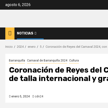
Saltar
agosto 6, 2026
al
contenido
NOTICIAS
Inicio
2024
enero
5
Coronación de Reyes del Carnaval 2024, con c
Barranquilla
Carnaval de Barranquilla 2024
Cultura
Coronación de Reyes del 
de talla internacional y g
enero 5, 2024
cdn24