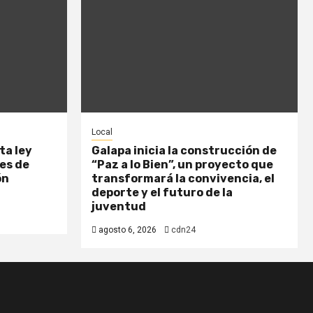
Local
ta ley
Galapa inicia la construcción de
es de
“Paz a lo Bien”, un proyecto que
ón
transformará la convivencia, el
deporte y el futuro de la
juventud
agosto 6, 2026
cdn24