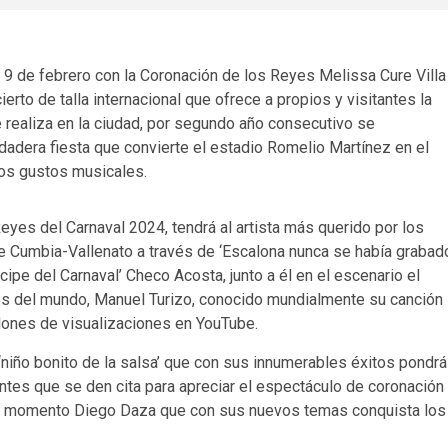
s 9 de febrero con la Coronación de los Reyes Melissa Cure Villa
erto de talla internacional que ofrece a propios y visitantes la
 realiza en la ciudad, por segundo año consecutivo se
erdadera fiesta que convierte el estadio Romelio Martínez en el
los gustos musicales.
yes del Carnaval 2024, tendrá al artista más querido por los
 Cumbia-Vallenato a través de ‘Escalona nunca se había grabad
íncipe del Carnaval’ Checo Acosta, junto a él en el escenario el
os del mundo, Manuel Turizo, conocido mundialmente su canción
illones de visualizaciones en YouTube.
 ‘niño bonito de la salsa’ que con sus innumerables éxitos pondrá
entes que se den cita para apreciar el espectáculo de coronación
del momento Diego Daza que con sus nuevos temas conquista los