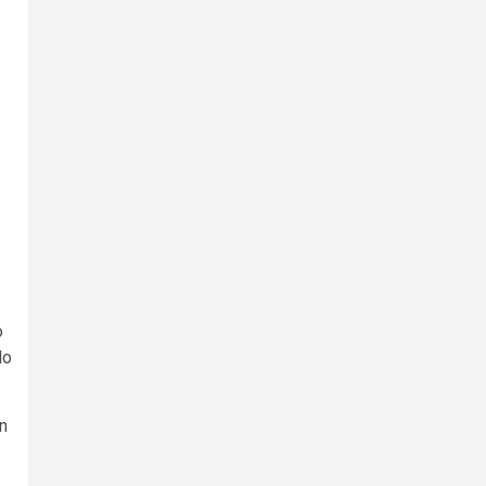
o
lo
on