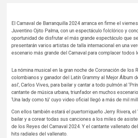
El Carnaval de Barranquilla 2024 arranca en firme el vierne
Juventino Ojito Palma, con un espectáculo folclórico y conci
oportunidad de disfrutar el más grande espectáculo que se
presentarán varios artistas de talla internacional en una v
escenario más grande del Carnaval para complacer todos 
La nómina musical en la gran noche de Coronación de los Re
colombianos y ganador del Latín Grammy al Mejor Álbum de
así’, Carlos Vives, para bailar y cantar a todo pulmón al ‘Pr
cantante de música urbana, triunfador en muchos escenari
‘Una lady como tú’ cuyo video oficial llegó a más de mil m
Con ellos también estará el puertorriqueño Jerry Rivera, el
bailar y a corear todas sus canciones a los miles de asist
de los Reyes del Carnaval 2024. Y el cantante vallenato 
hits radiales del vallenato.