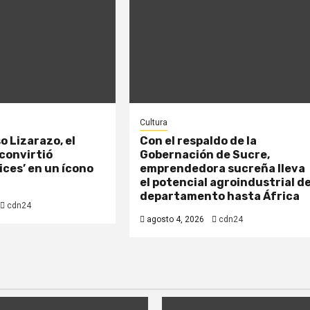
Cultura
o Lizarazo, el
Con el respaldo de la
convirtió
Gobernación de Sucre,
ices’ en un ícono
emprendedora sucreña lleva
el potencial agroindustrial de
departamento hasta África
cdn24
agosto 4, 2026
cdn24