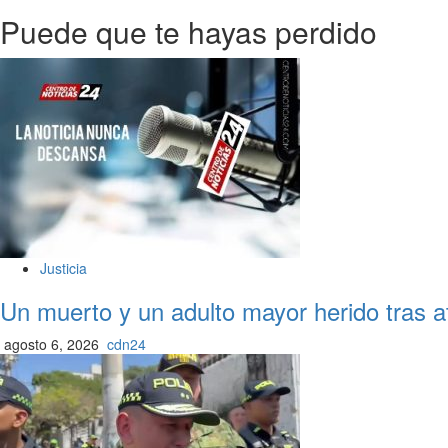
Puede que te hayas perdido
Justicia
Un muerto y un adulto mayor herido tras at
agosto 6, 2026
cdn24