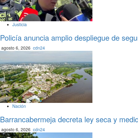
Justicia
Policía anuncia amplio despliegue de segu
agosto 6, 2026
cdn24
Nación
Barrancabermeja decreta ley seca y medida
agosto 6, 2026
cdn24