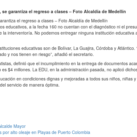
 se garantiza el regreso a clases – Foto Alcaldía de Medellín
arantiza el regreso a clases – Foto Alcaldía de Medellín
os educativos, a la fecha 160 no cuentan con el diagnóstico ni el pres
 de la interventoría. No podemos entregar ninguna institución educativa
nstituciones educativas son de Bolívar, La Guajira, Córdoba y Atlánti
do y nos tienen en riesgo”, añadió el secretario.
ratistas, definió que el incumplimiento en la entrega de documentos ac
ón es $4 millones. La EDU, en la administración pasada, no aplicó dich
ucación en condiciones dignas y mejoradas a todos sus niños, niñas y a
 del servicio de manera óptima.
Alcalde Mayor
 por alto oleaje en Playas de Puerto Colombia