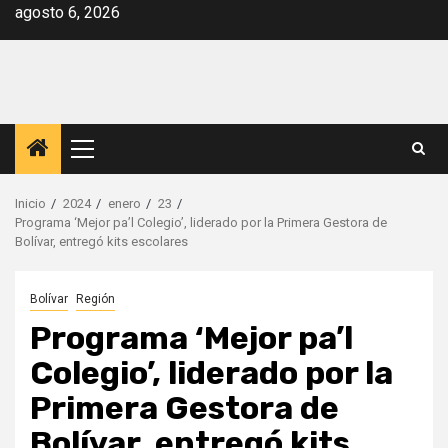
Saltar
agosto 6, 2026
al
contenido
Menú
principal
Inicio
2024
enero
23
Programa ‘Mejor pa’l Colegio’, liderado por la Primera Gestora de
Bolívar, entregó kits escolares
Bolívar
Región
Programa ‘Mejor pa’l
Colegio’, liderado por la
Primera Gestora de
Bolívar, entregó kits