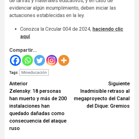
de tarifas y materiales educativos, y en caso de
evidenciar algún incumplimiento, deben iniciar las
actuaciones establecidas en la ley.
Conozca la Circular 004 de 2024,
haciendo clic
aquí
.
Compartir...
Mineducación
Tags:
Seguir
Anterior
Siguiente
Zelensky: 18 personas
Inadmisible retraso al
leyendo
han muerto y más de 200
megaproyecto del Canal
instalaciones han
del Dique: Gremios
quedado dañadas como
consecuencia del ataque
ruso