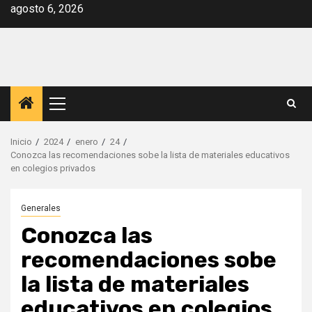
Saltar
agosto 6, 2026
al
contenido
Menú
principal
Inicio
2024
enero
24
Conozca las recomendaciones sobe la lista de materiales educativos
en colegios privados
Generales
Conozca las
recomendaciones sobe
la lista de materiales
educativos en colegios