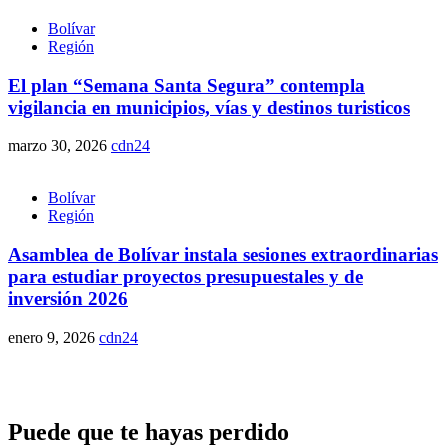
Bolívar
Región
El plan “Semana Santa Segura” contempla
vigilancia en municipios, vías y destinos turisticos
marzo 30, 2026
cdn24
Bolívar
Región
Asamblea de Bolívar instala sesiones extraordinarias
para estudiar proyectos presupuestales y de
inversión 2026
enero 9, 2026
cdn24
Puede que te hayas perdido