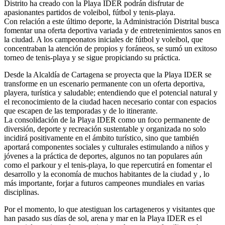
Distrito ha creado con la Playa IDER podrán disfrutar de
apasionantes partidos de voleibol, fútbol y tenis-playa.
Con relación a este último deporte, la Administración Distrital busca
fomentar una oferta deportiva variada y de entretenimientos sanos en
la ciudad. A los campeonatos iniciales de fútbol y voleibol, que
concentraban la atención de propios y foráneos, se sumó un exitoso
torneo de tenis-playa y se sigue propiciando su práctica.
Desde la Alcaldía de Cartagena se proyecta que la Playa IDER se
transforme en un escenario permanente con un oferta deportiva,
playera, turística y saludable; entendiendo que el potencial natural y
el reconocimiento de la ciudad hacen necesario contar con espacios
que escapen de las temporadas y de lo itinerante.
La consolidación de la Playa IDER como un foco permanente de
diversión, deporte y recreación sustentable y organizada no solo
incidirá positivamente en el ámbito turístico, sino que también
aportará componentes sociales y culturales estimulando a niños y
jóvenes a la práctica de deportes, algunos no tan populares aún
como el parkour y el tenis-playa, lo que repercutirá en fomentar el
desarrollo y la economía de muchos habitantes de la ciudad y , lo
más importante, forjar a futuros campeones mundiales en varias
disciplinas.
Por el momento, lo que atestiguan los cartageneros y visitantes que
han pasado sus días de sol, arena y mar en la Playa IDER es el