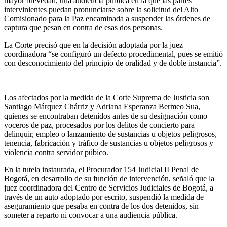
mayor brevedad, una audiencia pública en la que las partes
intervinientes puedan pronunciarse sobre la solicitud del Alto
Comisionado para la Paz encaminada a suspender las órdenes de
captura que pesan en contra de esas dos personas.
La Corte precisó que en la decisión adoptada por la juez
coordinadora “se configuró un defecto procedimental, pues se emitió
con desconocimiento del principio de oralidad y de doble instancia”.
Los afectados por la medida de la Corte Suprema de Justicia son
Santiago Márquez Chárriz y Adriana Esperanza Bermeo Sua,
quienes se encontraban detenidos antes de su designación como
voceros de paz, procesados por los delitos de concierto para
delinquir, empleo o lanzamiento de sustancias u objetos peligrosos,
tenencia, fabricación y tráfico de sustancias u objetos peligrosos y
violencia contra servidor púbico.
En la tutela instaurada, el Procurador 154 Judicial II Penal de
Bogotá, en desarrollo de su función de intervención, señaló que la
juez coordinadora del Centro de Servicios Judiciales de Bogotá, a
través de un auto adoptado por escrito, suspendió la medida de
aseguramiento que pesaba en contra de los dos detenidos, sin
someter a reparto ni convocar a una audiencia pública.