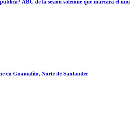
epública? ABC de la sesión solemne que marcará el ini
oche en Guamalito, Norte de Santander