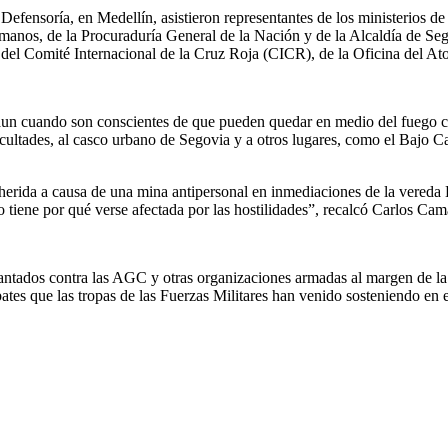
 Defensoría, en Medellín, asistieron representantes de los ministerios d
 Humanos, de la Procuraduría General de la Nación y de la Alcaldía de
l Comité Internacional de la Cruz Roja (CICR), de la Oficina del At
s, aun cuando son conscientes de que pueden quedar en medio del fuego c
ificultades, al casco urbano de Segovia y a otros lugares, como el Bajo 
herida a causa de una mina antipersonal en inmediaciones de la vereda 
o tiene por qué verse afectada por las hostilidades”, recalcó Carlos Cam
antados contra las AGC y otras organizaciones armadas al margen de la l
tes que las tropas de las Fuerzas Militares han venido sosteniendo en e