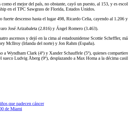
s como el mejor del país, no obstante, cayó un puesto, al 153, y es esco
ship en el TPC Sawgrass de Florida, Estados Unidos.
 fuerte descenso hasta el lugar 498, Ricardo Celia, cayendo al 1.206 
lvaro José Arizabaleta (2.816) y Ángel Romero (3.463).
atro ascensos y dejó en la cima al estadounidense Scottie Scheffler, má
ory McIlroy (Irlanda del norte) y Jon Rahm (España).
so a Wyndham Clark (4º) y Xander Schauffele (5º), quienes compartier
 el sueco Ludvig Åberg (9º), desplazando a Max Homa a la décima casil
niños que padecen cáncer
000 de Miami