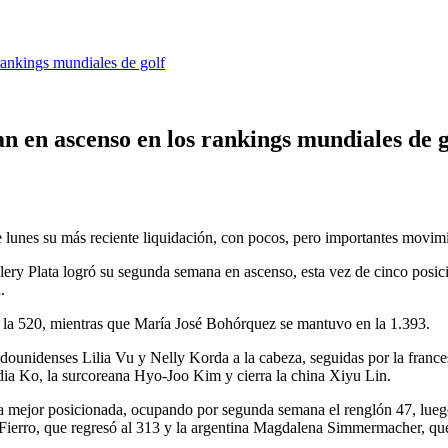
rankings mundiales de golf
n en ascenso en los rankings mundiales de g
lunes su más reciente liquidación, con pocos, pero importantes movimi
alery Plata logró su segunda semana en ascenso, esta vez de cinco posic
.
en la 520, mientras que María José Bohórquez se mantuvo en la 1.393.
dounidenses Lilia Vu y Nelly Korda a la cabeza, seguidas por la frances
dia Ko, la surcoreana Hyo-Joo Kim y cierra la china Xiyu Lin.
mejor posicionada, ocupando por segunda semana el renglón 47, luego 
 Fierro, que regresó al 313 y la argentina Magdalena Simmermacher, que