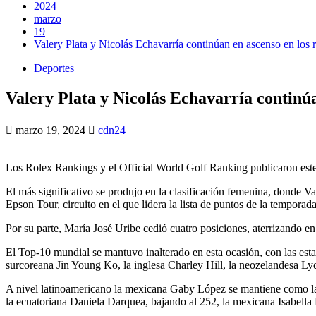
2024
marzo
19
Valery Plata y Nicolás Echavarría continúan en ascenso en los 
Deportes
Valery Plata y Nicolás Echavarría continúa
marzo 19, 2024
cdn24
Los Rolex Rankings y el Official World Golf Ranking publicaron este 
El más significativo se produjo en la clasificación femenina, donde V
Epson Tour, circuito en el que lidera la lista de puntos de la temporada
Por su parte, María José Uribe cedió cuatro posiciones, aterrizando 
El Top-10 mundial se mantuvo inalterado en esta ocasión, con las esta
surcoreana Jin Young Ko, la inglesa Charley Hill, la neozelandesa Ly
A nivel latinoamericano la mexicana Gaby López se mantiene como la 
la ecuatoriana Daniela Darquea, bajando al 252, la mexicana Isabella