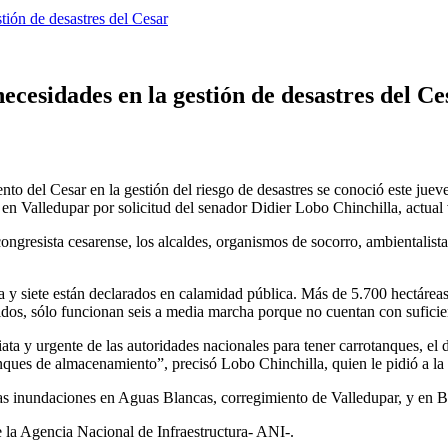
tión de desastres del Cesar
ecesidades en la gestión de desastres del Ce
nto del Cesar en la gestión del riesgo de desastres se conoció este jue
en Valledupar por solicitud del senador Didier Lobo Chinchilla, actual
ngresista cesarense, los alcaldes, organismos de socorro, ambientalistas
 y siete están declarados en calamidad pública. Más de 5.700 hectáreas h
dos, sólo funcionan seis a media marcha porque no cuentan con suficie
 y urgente de las autoridades nacionales para tener carrotanques, el de
 tanques de almacenamiento”, precisó Lobo Chinchilla, quien le pidió a 
as inundaciones en Aguas Blancas, corregimiento de Valledupar, y en Bos
e la Agencia Nacional de Infraestructura- ANI-.