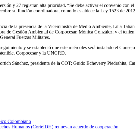
sión y 27 registran alta prioridad. “Se debe activar el convenio con el B
bre su función coordinadora, como lo establece la Ley 1523 de 2012, 
ncia de la presencia de la Viceministra de Medio Ambiente, Lilia Tatia
ora de Gestión Ambiental de Corpocesar, Mónica González; y el tenien
eneral Fuerzas Militares.
 seguimiento y se estableció que este miércoles será instalado el Consej
Sostenible, Corpocesar y la UNGRD.
Fortich Sánchez, presidenta de la COT; Guido Echeverry Piedrahita, C
pico Colombiano
erechos Humanos (CorteIDH) renuevan acuerdo de cooperación