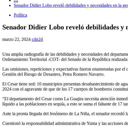
22
Senador Didier Lobo reveló debilidades y necesidades en la ges
Política
Senador Didier Lobo reveló debilidades y n
marzo 22, 2024
cdn24
Una amplia radiografía de las debilidades y necesidades del departame
Ordenamiento Territorial -COT- del Senado de la República realizada 
Las omisiones, repeticiones y expectativas fueron enumeradas por el co
Gestión del Riesgo de Desastres, Petra Romero Navarro.
El Cesar tiene sed: 10 municipios presentan desabastecimiento de agua
2024 con el agravante de que de los 17 cuerpos de bomberos constitui
“El departamento del Cesar como La Guajira necesita atención inmediata
líquido a las poblaciones en sequía, a esto se suma el faltante de 17
Ante la pronta llegada del fenómeno de La Niña, el senador recordó l
Cuestionó la responsabilidad administrativa de Yuma y las acciones d