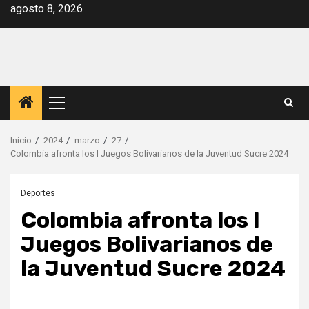
Saltar
agosto 8, 2026
al
contenido
Menú
principal
Inicio
2024
marzo
27
Colombia afronta los I Juegos Bolivarianos de la Juventud Sucre 2024
Deportes
Colombia afronta los I
Juegos Bolivarianos de
la Juventud Sucre 2024