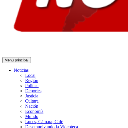
Menú principal
Noticias
Local
Región
Política
Deportes
Justicia
Cultura
Nación
Economía
Mundo
Luces, Cámara, Café
Desempolvando la Videoteca