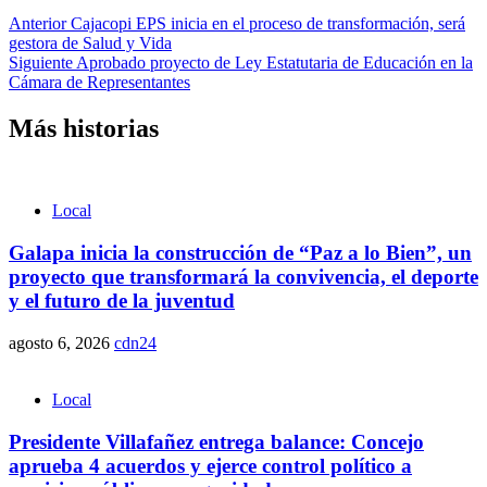
Anterior
Cajacopi EPS inicia en el proceso de transformación, será
gestora de Salud y Vida
Siguiente
Aprobado proyecto de Ley Estatutaria de Educación en la
Cámara de Representantes
Más historias
Local
Galapa inicia la construcción de “Paz a lo Bien”, un
proyecto que transformará la convivencia, el deporte
y el futuro de la juventud
agosto 6, 2026
cdn24
Local
Presidente Villafañez entrega balance: Concejo
aprueba 4 acuerdos y ejerce control político a