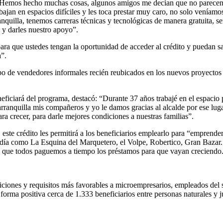
. Hemos hecho muchas cosas, algunos amigos me decían que no parecen 10
ajan en espacios difíciles y les toca prestar muy caro, no solo veníamos
nquilla, tenemos carreras técnicas y tecnológicas de manera gratuita, s
 y darles nuestro apoyo”.
ara que ustedes tengan la oportunidad de acceder al crédito y puedan sa
a”.
upo de vendedores informales recién reubicados en los nuevos proyecto
eficiará del programa, destacó: “Durante 37 años trabajé en el espacio 
Barranquilla mis compañeros y yo le damos gracias al alcalde por ese lug
ra crecer, para darle mejores condiciones a nuestras familias”.
te crédito les permitirá a los beneficiarios emplearlo para “emprender,
día como La Esquina del Marquetero, el Volpe, Robertico, Gran Bazar. 
ue todos paguemos a tiempo los préstamos para que vayan creciendo. G
iciones y requisitos más favorables a microempresarios, empleados del s
 forma positiva cerca de 1.333 beneficiarios entre personas naturales y j