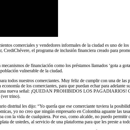
ientos comerciales y vendedores informales de la ciudad es uno de los pr
r, CrediChévere, el programa de inclusión financiera creado para promov
 mecanismos de financiación como los préstamos llamados ‘gota a gota’ o
 población vulnerable de la ciudad.
ara todos nuestros comerciantes. Muy feliz de cumplir con una de las
a economía de los comerciantes, para que puedan echar para adelante sus
la hay una nueva señal: ¡QUEDAN PROHIBIDOS LOS PAGADIARIOS! Cuent
(ver trino).
o distrital les dijo: “Yo quería que ese comerciante tuviera la posibilida
ómicas, yo no creo que ningún empresario en Colombia aguante las tas
a con la vida de cualquiera. Por eso, como alcalde, no puedo permitir q
lata de ustedes, al servicio de una plataforma para que les preste a todos