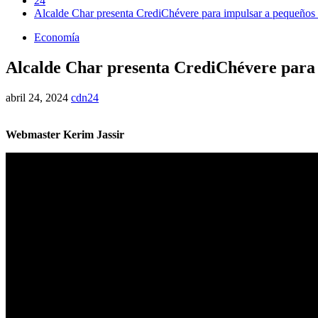
24
Alcalde Char presenta CrediChévere para impulsar a pequeños 
Economía
Alcalde Char presenta CrediChévere para 
abril 24, 2024
cdn24
Webmaster Kerim Jassir