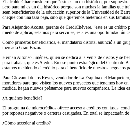
El alcalde Char consideró que “este es un día histórico, por supuesto
pero para mí es un día histórico porque son muchas la familias que trab
sean beneficiarios de la educación superior de la Universidad de Barra
cheque con una tasa baja, sino que queremos meternos en sus familias
Para Alejandro Acosta, gerente de CrediChévere, “este es un crédito p
miedo de aplicar, estamos para servirles, está es una oportunidad únic
Como primeros beneficiarios, el mandatario distrital anunció a un gr
mercado Gran Bazar.
Hernán Alfonso Jiménez, quien se dedica a la venta de discos y se ben
para trabajar, que es Sredni. En ese punto estratégico del Centro de 
estamos recibiendo el crédito para el beneficio de nuestros negocios pa
Para Giovanni de los Reyes, vendedor de La Esquina del Marquetero, es
moradores para que visiten los nuevos proyectos que tenemos hoy en 
medida, hagan nuevos préstamos para nuevos compañeros. La idea es q
¿A quiénes beneficia?
El programa de microcréditos ofrece acceso a créditos con tasas, cond
por reportes negativos o carteras castigadas. En total se impactarán de
¿Cómo acceder al crédito?