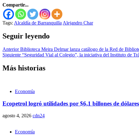
Compartir...
Tags:
Alcaldía de Barranquilla
Alejandro Char
Seguir leyendo
Anterior
Biblioteca Meira Delmar lanza catálogo de la Red de Bibliote
Siguiente
“Seguridad Vial al Colegio”, la iniciativa del Instituto de Tr
Más historias
Economía
Ecopetrol logró utilidades por $6,1 billones de dólares
agosto 4, 2026
cdn24
Economía