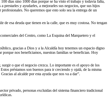
0 días sino 1000 días porque se ha visto el trabajo y todavía falta,
 a prestarles y ayudarles, a mejorarles sus negocios, que sus hijos
er profesionales. No queremos que esto solo sea la entrega de un
lir de esa deuda que tienen en la calle, que es muy costosa. No tengan
s comerciales del Centro, como La Esquina del Marquetero y el
público, gracias a Dios y a la Alcaldía hoy tenemos un espacio digno
ar porque nos beneficiamos, nuestras familias se benefician. Hoy
 surgir o que el negocio crezca. Lo importante es el apoyo de los
Estos préstamos son buenos para ir creciendo y ojalá, de la misma
racias al alcalde por esta ayuda que nos va a dar”.
ector privado, personas excluidas del sistema financiero tradicional
urídicas.