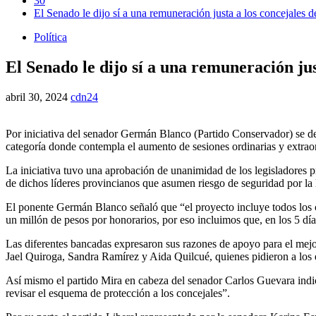
30
El Senado le dijo sí a una remuneración justa a los concejales d
Política
El Senado le dijo sí a una remuneración jus
abril 30, 2024
cdn24
Por iniciativa del senador Germán Blanco (Partido Conservador) se deb
categoría donde contempla el aumento de sesiones ordinarias y extrao
La iniciativa tuvo una aprobación de unanimidad de los legisladores pr
de dichos líderes provincianos que asumen riesgo de seguridad por l
El ponente Germán Blanco señaló que “el proyecto incluye todos los co
un millón de pesos por honorarios, por eso incluimos que, en los 5 días
Las diferentes bancadas expresaron sus razones de apoyo para el mejo
Jael Quiroga, Sandra Ramírez y Aida Quilcué, quienes pidieron a los 
Así mismo el partido Mira en cabeza del senador Carlos Guevara indic
revisar el esquema de protección a los concejales”.