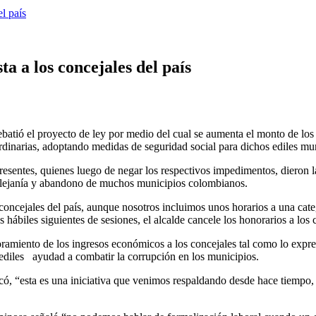
el país
ta a los concejales del país
atió el proyecto de ley por medio del cual se aumenta el monto de los 
rdinarias, adoptando medidas de seguridad social para dichos ediles mun
esentes, quienes luego de negar los respectivos impedimentos, dieron la
a lejanía y abandono de muchos municipios colombianos.
ncejales del país, aunque nosotros incluimos unos horarios a una categ
 hábiles siguientes de sesiones, el alcalde cancele los honorarios a los 
ramiento de los ingresos económicos a los concejales tal como lo expres
ediles ayudad a combatir la corrupción en los municipios.
ó, “esta es una iniciativa que venimos respaldando desde hace tiempo, 