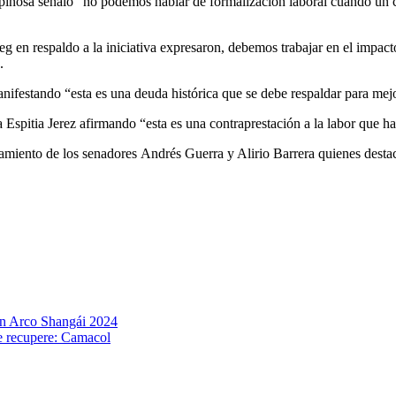
 Espinosa señaló “no podemos hablar de formalización laboral cuando u
respaldo a la iniciativa expresaron, debemos trabajar en el impacto fi
.
ifestando “esta es una deuda histórica que se debe respaldar para mejor
 Espitia Jerez afirmando “esta es una contraprestación a la labor que hac
miento de los senadores Andrés Guerra y Alirio Barrera quienes destac
on Arco Shangái 2024
se recupere: Camacol