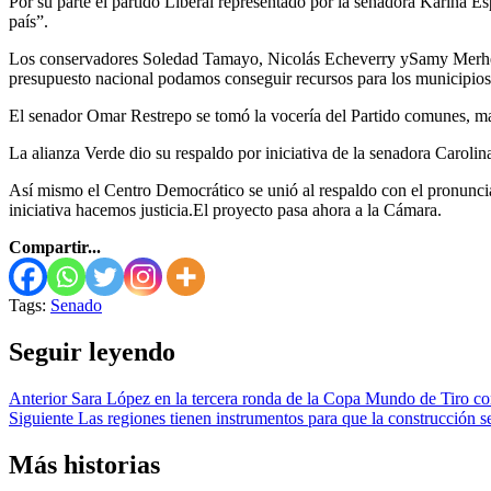
Por su parte el partido Liberal representado por la senadora Karina
país”.
Los conservadores Soledad Tamayo, Nicolás Echeverry ySamy Merheg en 
presupuesto nacional podamos conseguir recursos para los municipios
El senador Omar Restrepo se tomó la vocería del Partido comunes, man
La alianza Verde dio su respaldo por iniciativa de la senadora Carolina
Así mismo el Centro Democrático se unió al respaldo con el pronuncia
iniciativa hacemos justicia.El proyecto pasa ahora a la Cámara.
Compartir...
Tags:
Senado
Seguir leyendo
Anterior
Sara López en la tercera ronda de la Copa Mundo de Tiro c
Siguiente
Las regiones tienen instrumentos para que la construcción 
Más historias