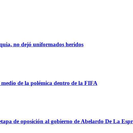
oquia, no dejó uniformados heridos
 medio de la polémica dentro de la FIFA
apa de oposición al gobierno de Abelardo De La Espri