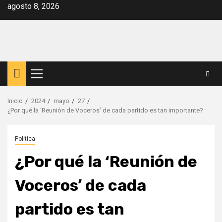
Saltar
agosto 8, 2026
al
contenido
Menú
principal
Inicio
2024
mayo
27
¿Por qué la ‘Reunión de Voceros’ de cada partido es tan importante?
Política
¿Por qué la ‘Reunión de
Voceros’ de cada
partido es tan