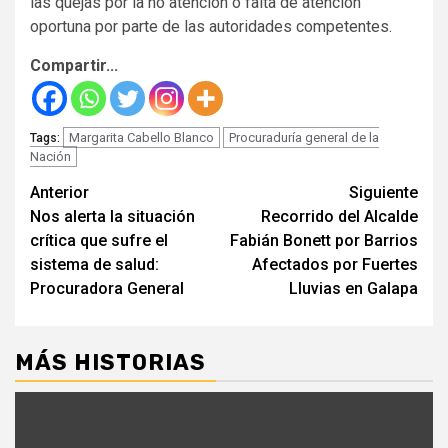
las quejas por la no atención o falta de atención
oportuna por parte de las autoridades competentes.
Compartir...
Margarita Cabello Blanco
Procuraduría general de la
Tags:
Nación
Seguir
Anterior
Siguiente
Nos alerta la situación
Recorrido del Alcalde
leyendo
crítica que sufre el
Fabián Bonett por Barrios
sistema de salud:
Afectados por Fuertes
Procuradora General
Lluvias en Galapa
MÁS HISTORIAS