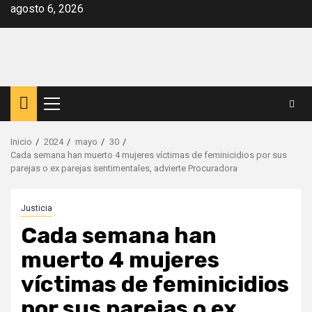
Saltar
agosto 6, 2026
al
contenido
Menú
principal
Inicio
2024
mayo
30
Cada semana han muerto 4 mujeres víctimas de feminicidios por sus
parejas o ex parejas sentimentales, advierte Procuradora
Justicia
Cada semana han
muerto 4 mujeres
víctimas de feminicidios
por sus parejas o ex