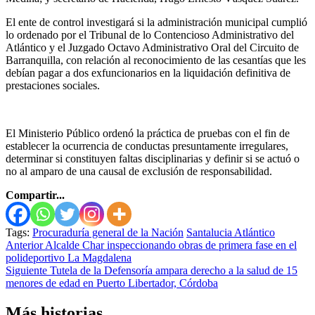
El ente de control investigará si la administración municipal cumplió
lo ordenado por el Tribunal de lo Contencioso Administrativo del
Atlántico y el Juzgado Octavo Administrativo Oral del Circuito de
Barranquilla, con relación al reconocimiento de las cesantías que les
debían pagar a dos exfuncionarios en la liquidación definitiva de
prestaciones sociales.
El Ministerio Público ordenó la práctica de pruebas con el fin de
establecer la ocurrencia de conductas presuntamente irregulares,
determinar si constituyen faltas disciplinarias y definir si se actuó o
no al amparo de una causal de exclusión de responsabilidad.
Compartir...
Tags:
Procuraduría general de la Nación
Santalucia Atlántico
Seguir
Anterior
Alcalde Char inspeccionando obras de primera fase en el
polideportivo La Magdalena
leyendo
Siguiente
Tutela de la Defensoría ampara derecho a la salud de 15
menores de edad en Puerto Libertador, Córdoba
Más historias