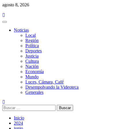
Saltar
agosto 8, 2026
al
contenido
Menú
principal
Noticias
Local
Región
Política
Deportes
Justicia
Cultura
Nación
Economía
Mundo
Luces, Cámara, Café
Desempolvando la Videoteca
Generales
Buscar:
Inicio
2024
junio