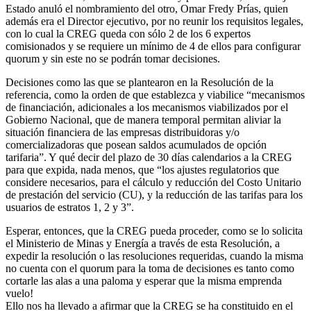
Estado anuló el nombramiento del otro, Omar Fredy Prías, quien
además era el Director ejecutivo, por no reunir los requisitos legales,
con lo cual la CREG queda con sólo 2 de los 6 expertos
comisionados y se requiere un mínimo de 4 de ellos para configurar
quorum y sin este no se podrán tomar decisiones.
Decisiones como las que se plantearon en la Resolución de la
referencia, como la orden de que establezca y viabilice “mecanismos
de financiación, adicionales a los mecanismos viabilizados por el
Gobierno Nacional, que de manera temporal permitan aliviar la
situación financiera de las empresas distribuidoras y/o
comercializadoras que posean saldos acumulados de opción
tarifaria”. Y qué decir del plazo de 30 días calendarios a la CREG
para que expida, nada menos, que “los ajustes regulatorios que
considere necesarios, para el cálculo y reducción del Costo Unitario
de prestación del servicio (CU), y la reducción de las tarifas para los
usuarios de estratos 1, 2 y 3”.
Esperar, entonces, que la CREG pueda proceder, como se lo solicita
el Ministerio de Minas y Energía a través de esta Resolución, a
expedir la resolución o las resoluciones requeridas, cuando la misma
no cuenta con el quorum para la toma de decisiones es tanto como
cortarle las alas a una paloma y esperar que la misma emprenda
vuelo!
Ello nos ha llevado a afirmar que la CREG se ha constituido en el