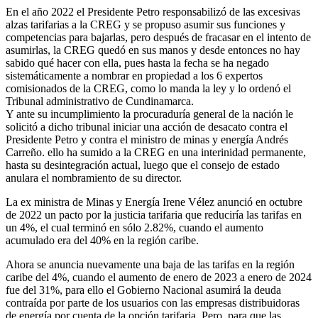
En el año 2022 el Presidente Petro responsabilizó de las excesivas
alzas tarifarias a la CREG y se propuso asumir sus funciones y
competencias para bajarlas, pero después de fracasar en el intento de
asumirlas, la CREG quedó en sus manos y desde entonces no hay
sabido qué hacer con ella, pues hasta la fecha se ha negado
sistemáticamente a nombrar en propiedad a los 6 expertos
comisionados de la CREG, como lo manda la ley y lo ordenó el
Tribunal administrativo de Cundinamarca.
Y ante su incumplimiento la procuraduría general de la nación le
solicitó a dicho tribunal iniciar una acción de desacato contra el
Presidente Petro y contra el ministro de minas y energía Andrés
Carreño. ello ha sumido a la CREG en una interinidad permanente,
hasta su desintegración actual, luego que el consejo de estado
anulara el nombramiento de su director.
La ex ministra de Minas y Energía Irene Vélez anunció en octubre
de 2022 un pacto por la justicia tarifaria que reduciría las tarifas en
un 4%, el cual terminó en sólo 2.82%, cuando el aumento
acumulado era del 40% en la región caribe.
Ahora se anuncia nuevamente una baja de las tarifas en la región
caribe del 4%, cuando el aumento de enero de 2023 a enero de 2024
fue del 31%, para ello el Gobierno Nacional asumirá la deuda
contraída por parte de los usuarios con las empresas distribuidoras
de energía por cuenta de la opción tarifaria. Pero, para que las