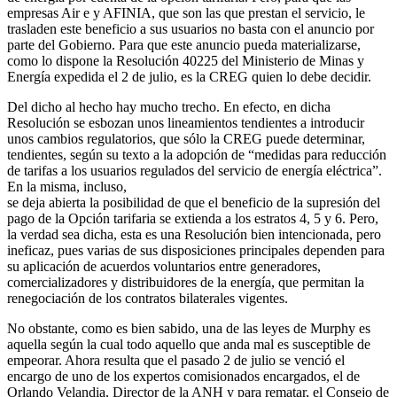
empresas Air e y AFINIA, que son las que prestan el servicio, le
trasladen este beneficio a sus usuarios no basta con el anuncio por
parte del Gobierno. Para que este anuncio pueda materializarse,
como lo dispone la Resolución 40225 del Ministerio de Minas y
Energía expedida el 2 de julio, es la CREG quien lo debe decidir.
Del dicho al hecho hay mucho trecho. En efecto, en dicha
Resolución se esbozan unos lineamientos tendientes a introducir
unos cambios regulatorios, que sólo la CREG puede determinar,
tendientes, según su texto a la adopción de “medidas para reducción
de tarifas a los usuarios regulados del servicio de energía eléctrica”.
En la misma, incluso,
se deja abierta la posibilidad de que el beneficio de la supresión del
pago de la Opción tarifaria se extienda a los estratos 4, 5 y 6. Pero,
la verdad sea dicha, esta es una Resolución bien intencionada, pero
ineficaz, pues varias de sus disposiciones principales dependen para
su aplicación de acuerdos voluntarios entre generadores,
comercializadores y distribuidores de la energía, que permitan la
renegociación de los contratos bilaterales vigentes.
No obstante, como es bien sabido, una de las leyes de Murphy es
aquella según la cual todo aquello que anda mal es susceptible de
empeorar. Ahora resulta que el pasado 2 de julio se venció el
encargo de uno de los expertos comisionados encargados, el de
Orlando Velandia, Director de la ANH y para rematar, el Consejo de