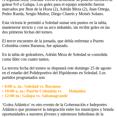
golear 9-0 a Galapa. Los goles para el equipo soledeño fueron
marcados por Jhon de la Hoza (2), Adrián Meza (2), Juan Ortega,
Pedro Rueda, Sergio Muñoz, Diego Charris y Moisés Solano.
Esta victoria le permitió a Soledad sumar seis puntos en la tabla,
mantenerse invicto y con su arco imbatido, sin recibir goles en las
dos primeras fechas del torneo.
El tercer encuentro de la jornada, que debía enfrentar a Puerto
Colombia contra Baranoa, fue aplazado.
En la tabla de goleadores, Adrián Meza de Soledad se consolida
como líder con cuatro tantos.
La tercera fecha del torneo se disputará este domingo 25 de agosto
en el estadio del Polideportivo del Hipódromo en Soledad. Los
partidos programados son:
• 8:00 a. m.: Soledad vs. Baranoa
• 10:00 a. m.: Puerto Colombia vs
Malambo
• 12:00 m.: Galapa vs. Sabanagrande
‘Golea Atlántico’ es otro evento de la Gobernación e Indeportes
Atlántico que promueve la integración entre los municipios y brinda
oportunidades a nuestros jóvenes y talentosos futbolistas de la