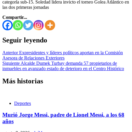
categoría sub-15. Soledad lidera invicto el torneo Golea Atlántico en
las dos primeras jornadas
Compartir...
Seguir leyendo
Anterior
Expresidentes y líderes políticos aportan en la Comisión
Asesora de Relaciones Exteriores
Siguiente
Alcalde Dumek Turbay demanda 57 propietarios de
inmuebles en avanzado estado de deterioro en el Centro Histórico
Más historias
Deportes
Murió Jorge Messi, padre de Lionel Messi, a los 68
años