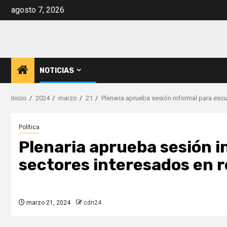
Saltar
agosto 7, 2026
al
contenido
NOTICIAS
Inicio
2024
marzo
21
Plenaria aprueba sesión informal para esc
Política
Plenaria aprueba sesión i
sectores interesados en 
marzo 21, 2024
cdn24