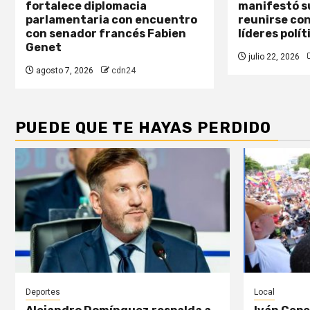
fortalece diplomacia
manifestó su
parlamentaria con encuentro
reunirse co
con senador francés Fabien
líderes polít
Genet
julio 22, 2026
agosto 7, 2026
cdn24
PUEDE QUE TE HAYAS PERDIDO
Deportes
Local