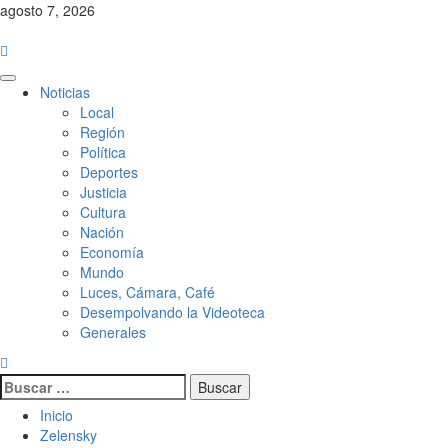
Saltar
agosto 7, 2026
al
contenido
Menú
Noticias
principal
Local
Región
Política
Deportes
Justicia
Cultura
Nación
Economía
Mundo
Luces, Cámara, Café
Desempolvando la Videoteca
Generales
Buscar:
Inicio
Zelensky