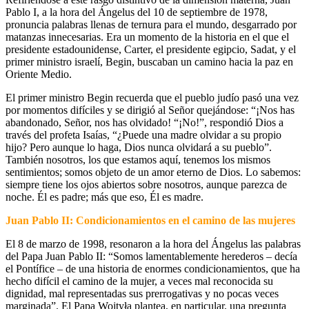
Pablo I, a la hora del Ángelus del 10 de septiembre de 1978,
pronuncia palabras llenas de ternura para el mundo, desgarrado por
matanzas innecesarias. Era un momento de la historia en el que el
presidente estadounidense, Carter, el presidente egipcio, Sadat, y el
primer ministro israelí, Begin, buscaban un camino hacia la paz en
Oriente Medio.
El primer ministro Begin recuerda que el pueblo judío pasó una vez
por momentos difíciles y se dirigió al Señor quejándose: “¡Nos has
abandonado, Señor, nos has olvidado! “¡No!”, respondió Dios a
través del profeta Isaías, “¿Puede una madre olvidar a su propio
hijo? Pero aunque lo haga, Dios nunca olvidará a su pueblo”.
También nosotros, los que estamos aquí, tenemos los mismos
sentimientos; somos objeto de un amor eterno de Dios. Lo sabemos:
siempre tiene los ojos abiertos sobre nosotros, aunque parezca de
noche. Él es padre; más que eso, Él es madre.
Juan Pablo II: Condicionamientos en el camino de las mujeres
El 8 de marzo de 1998, resonaron a la hora del Ángelus las palabras
del Papa Juan Pablo II: “Somos lamentablemente herederos – decía
el Pontífice – de una historia de enormes condicionamientos, que ha
hecho difícil el camino de la mujer, a veces mal reconocida su
dignidad, mal representadas sus prerrogativas y no pocas veces
marginada”. El Papa Wojtyła plantea, en particular, una pregunta