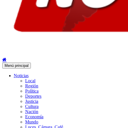
Menú principal
Noticias
Local
Región
Política
Deportes
Justicia
Cultura
Nación
Economía
Mundo
Luces, Cámara, Café