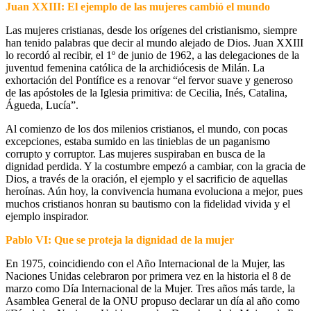
Juan XXIII: El ejemplo de las mujeres cambió el mundo
Las mujeres cristianas, desde los orígenes del cristianismo, siempre
han tenido palabras que decir al mundo alejado de Dios. Juan XXIII
lo recordó al recibir, el 1º de junio de 1962, a las delegaciones de la
juventud femenina católica de la archidiócesis de Milán. La
exhortación del Pontífice es a renovar “el fervor suave y generoso
de las apóstoles de la Iglesia primitiva: de Cecilia, Inés, Catalina,
Águeda, Lucía”.
Al comienzo de los dos milenios cristianos, el mundo, con pocas
excepciones, estaba sumido en las tinieblas de un paganismo
corrupto y corruptor. Las mujeres suspiraban en busca de la
dignidad perdida. Y la costumbre empezó a cambiar, con la gracia de
Dios, a través de la oración, el ejemplo y el sacrificio de aquellas
heroínas. Aún hoy, la convivencia humana evoluciona a mejor, pues
muchos cristianos honran su bautismo con la fidelidad vivida y el
ejemplo inspirador.
Pablo VI: Que se proteja la dignidad de la mujer
En 1975, coincidiendo con el Año Internacional de la Mujer, las
Naciones Unidas celebraron por primera vez en la historia el 8 de
marzo como Día Internacional de la Mujer. Tres años más tarde, la
Asamblea General de la ONU propuso declarar un día al año como