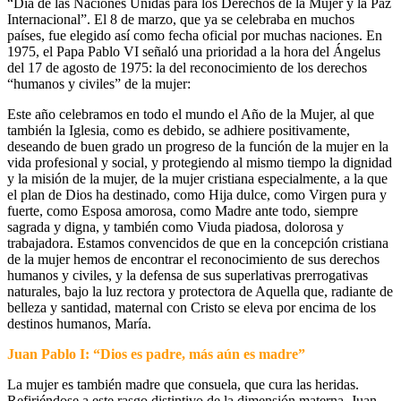
“Día de las Naciones Unidas para los Derechos de la Mujer y la Paz
Internacional”. El 8 de marzo, que ya se celebraba en muchos
países, fue elegido así como fecha oficial por muchas naciones. En
1975, el Papa Pablo VI señaló una prioridad a la hora del Ángelus
del 17 de agosto de 1975: la del reconocimiento de los derechos
“humanos y civiles” de la mujer:
Este año celebramos en todo el mundo el Año de la Mujer, al que
también la Iglesia, como es debido, se adhiere positivamente,
deseando de buen grado un progreso de la función de la mujer en la
vida profesional y social, y protegiendo al mismo tiempo la dignidad
y la misión de la mujer, de la mujer cristiana especialmente, a la que
el plan de Dios ha destinado, como Hija dulce, como Virgen pura y
fuerte, como Esposa amorosa, como Madre ante todo, siempre
sagrada y digna, y también como Viuda piadosa, dolorosa y
trabajadora. Estamos convencidos de que en la concepción cristiana
de la mujer hemos de encontrar el reconocimiento de sus derechos
humanos y civiles, y la defensa de sus superlativas prerrogativas
naturales, bajo la luz rectora y protectora de Aquella que, radiante de
belleza y santidad, maternal con Cristo se eleva por encima de los
destinos humanos, María.
Juan Pablo I: “Dios es padre, más aún es madre”
La mujer es también madre que consuela, que cura las heridas.
Refiriéndose a este rasgo distintivo de la dimensión materna, Juan