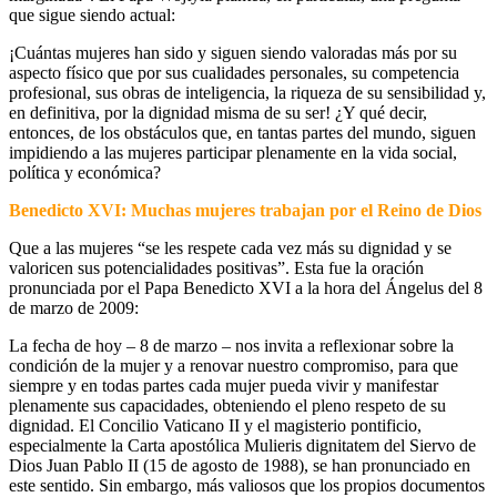
que sigue siendo actual:
¡Cuántas mujeres han sido y siguen siendo valoradas más por su
aspecto físico que por sus cualidades personales, su competencia
profesional, sus obras de inteligencia, la riqueza de su sensibilidad y,
en definitiva, por la dignidad misma de su ser! ¿Y qué decir,
entonces, de los obstáculos que, en tantas partes del mundo, siguen
impidiendo a las mujeres participar plenamente en la vida social,
política y económica?
Benedicto XVI: Muchas mujeres trabajan por el Reino de Dios
Que a las mujeres “se les respete cada vez más su dignidad y se
valoricen sus potencialidades positivas”. Esta fue la oración
pronunciada por el Papa Benedicto XVI a la hora del Ángelus del 8
de marzo de 2009:
La fecha de hoy – 8 de marzo – nos invita a reflexionar sobre la
condición de la mujer y a renovar nuestro compromiso, para que
siempre y en todas partes cada mujer pueda vivir y manifestar
plenamente sus capacidades, obteniendo el pleno respeto de su
dignidad. El Concilio Vaticano II y el magisterio pontificio,
especialmente la Carta apostólica Mulieris dignitatem del Siervo de
Dios Juan Pablo II (15 de agosto de 1988), se han pronunciado en
este sentido. Sin embargo, más valiosos que los propios documentos