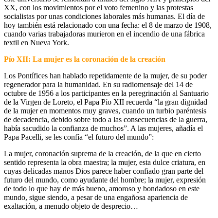
XX, con los movimientos por el voto femenino y las protestas
socialistas por unas condiciones laborales más humanas. El día de
hoy también está relacionado con una fecha: el 8 de marzo de 1908,
cuando varias trabajadoras murieron en el incendio de una fábrica
textil en Nueva York.
Pío XII: La mujer es la coronación de la creación
Los Pontífices han hablado repetidamente de la mujer, de su poder
regenerador para la humanidad. En su radiomensaje del 14 de
octubre de 1956 a los participantes en la peregrinación al Santuario
de la Virgen de Loreto, el Papa Pío XII recuerda “la gran dignidad
de la mujer en momentos muy graves, cuando un turbio paréntesis
de decadencia, debido sobre todo a las consecuencias de la guerra,
había sacudido la confianza de muchos”. A las mujeres, añadía el
Papa Pacelli, se les confía “el futuro del mundo”:
La mujer, coronación suprema de la creación, de la que en cierto
sentido representa la obra maestra; la mujer, esta dulce criatura, en
cuyas delicadas manos Dios parece haber confiado gran parte del
futuro del mundo, como ayudante del hombre; la mujer, expresión
de todo lo que hay de más bueno, amoroso y bondadoso en este
mundo, sigue siendo, a pesar de una engañosa apariencia de
exaltación, a menudo objeto de desprecio…