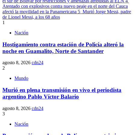
el sur de Bolívar por restricciones y amenazas atribuidas al ELN
4
Atentado con explosivos contra nuevo peaje en el norte del Cauca
afectó la movilidad en la Panamericana
5
Murió Jorge Messi, padre
de Lionel Messi, a los 68 años
1
Nación
Hostigamiento contra estación de Policía alteró la
noche en Guamalito, Norte de Santander
agosto 8, 2026
cdn24
2
Mundo
Murió en plena transmisión en vivo el periodista
argentino Pablo Víctor Balario
agosto 8, 2026
cdn24
3
Nación