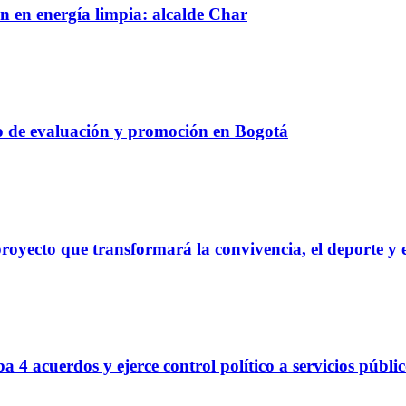
n en energía limpia: alcalde Char
so de evaluación y promoción en Bogotá
royecto que transformará la convivencia, el deporte y e
 4 acuerdos y ejerce control político a servicios públi