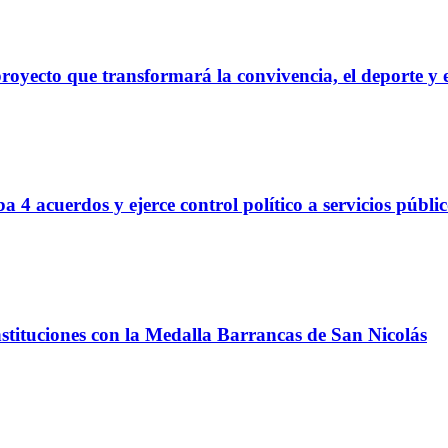
royecto que transformará la convivencia, el deporte y e
 4 acuerdos y ejerce control político a servicios públi
nstituciones con la Medalla Barrancas de San Nicolás