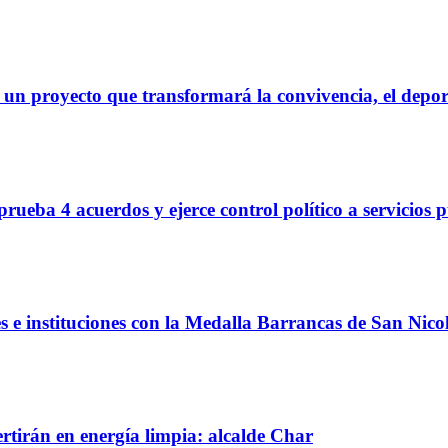
 un proyecto que transformará la convivencia, el deport
rueba 4 acuerdos y ejerce control político a servicios 
s e instituciones con la Medalla Barrancas de San Nico
rtirán en energía limpia: alcalde Char