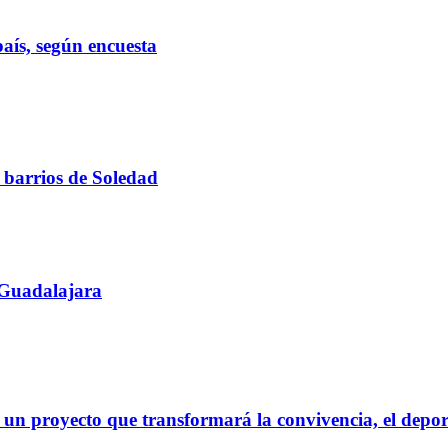
país, según encuesta
 barrios de Soledad
 Guadalajara
 un proyecto que transformará la convivencia, el deport