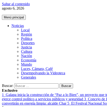
Saltar al contenido
agosto 6, 2026
Menú principal
Noticias
Local
Región
Política
Deportes
Justicia
Cultura
Nación
Economía
Mundo
Luces, Cámara, Café
Desempolvando la Videoteca
Generales
Buscar:
Exclusivo
1
Galapa inicia la construcción de “Paz a lo Bien”, un proyecto que t
ejerce control político a servicios públicos y seguridad
3
Concejo de B
convertirán en energía limpia: alcalde Char
5
El Festival Nacional S