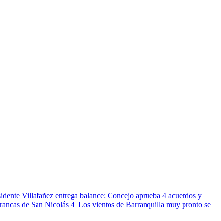
sidente Villafañez entrega balance: Concejo aprueba 4 acuerdos y
arrancas de San Nicolás
4
Los vientos de Barranquilla muy pronto se