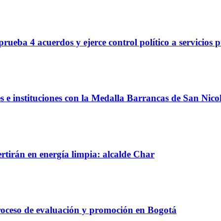
rueba 4 acuerdos y ejerce control político a servicios 
s e instituciones con la Medalla Barrancas de San Nico
rtirán en energía limpia: alcalde Char
proceso de evaluación y promoción en Bogotá