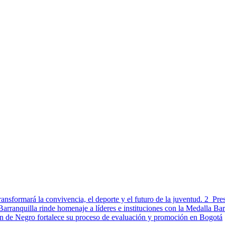
ransformará la convivencia, el deporte y el futuro de la juventud.
2
Pre
arranquilla rinde homenaje a líderes e instituciones con la Medalla B
on de Negro fortalece su proceso de evaluación y promoción en Bogotá